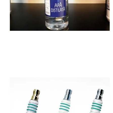
Apa distilata la 1 litru in Otopeni