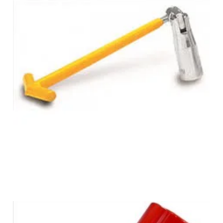
Cheie bujii scurta 21mm in Otopeni