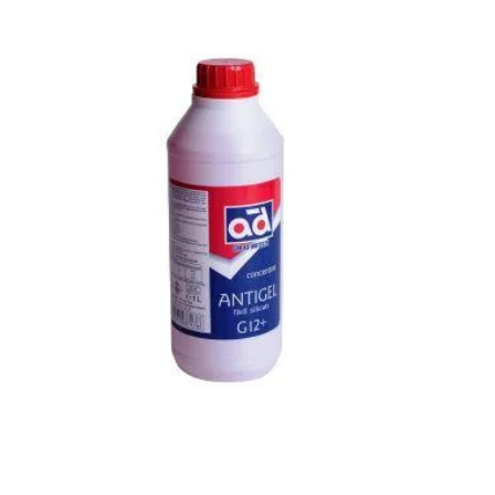
Antigel Rosu roz G12 Concentrat 1 Litru la -70 grade