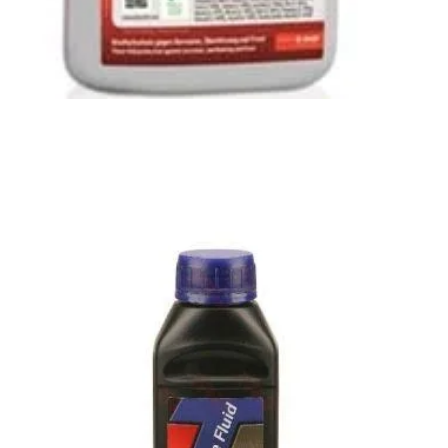
Antigel Glysantin G30