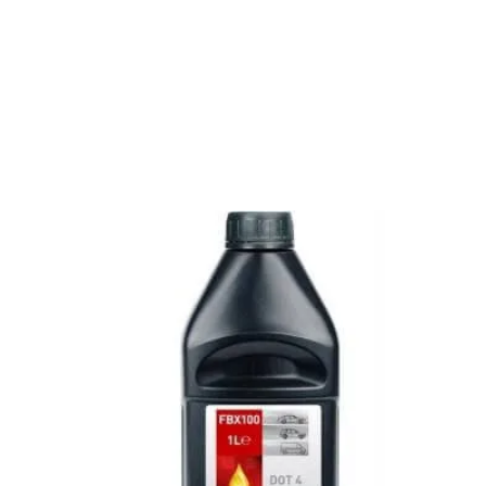
Antigel lila mov G13 concentrat la 1.5 litri