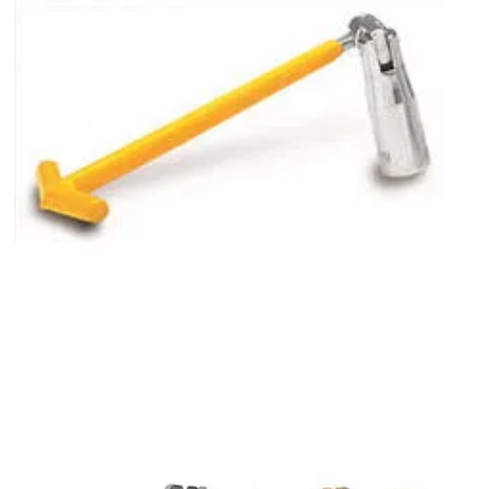
Cheie bujii scurta 16mm in Otopeni