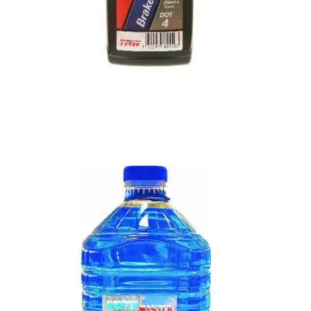
Lichid frana DOT 4 TRW la 250ml in Otopeni