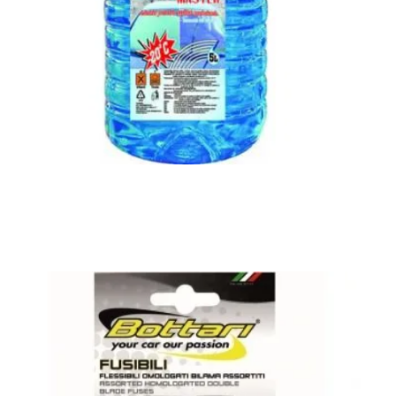
Lichid solutie pentru spalat parbriz parbrizol vara si
iarna -20 sau -30 grade