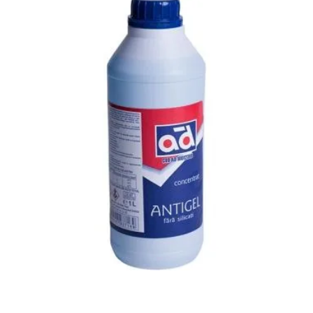
Antigel Albastru G11 Concentrat 1 Litru la -70 grade in
Otopeni