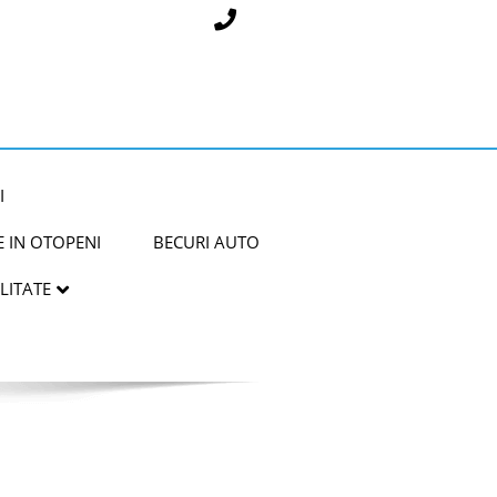
0787283595
I
 IN OTOPENI
BECURI AUTO
LITATE